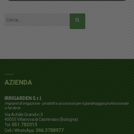
Ricerca
per:
AZIENDA
IRRIGARDEN S.r.l.
Impianti di irrigazione - prodotti e accessori per il giardinaggio professionale
e fai da te
Via Achille Grandi n.3
40055
Villanova di Castenaso (Bologna)
051.782013
Tel.
366.3788977
Cell / WhatsApp: