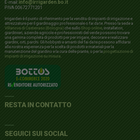
info@irrigarden.bo.it
E-mail:
P.IVA 00672771201
Irrigarden è il punto di riferimento per la vendita di impianti di irrigazione e
attrezzature per il giardinaggio professionale o fai da te. Presso la sede a
Villanova di Castenaso (Bologna)
che sullo
Shop online
, installatori,
giardinieri, aziende agricole e professionisti del verde possono trovare
una gamma completa di prodotti per per irrigare, decorare e realizzare
giardini, orti, parchi. Gli hobbysti e amanti del fai da te possono affidarsi
alla nostra esperienza per la scelta di prodotti e materiali per la
manutenzione del giardino e la cura delle piante, o per la
progettazione di
impianti di irrigazione su misura
.
RESTA IN CONTATTO
SEGUICI SUI SOCIAL