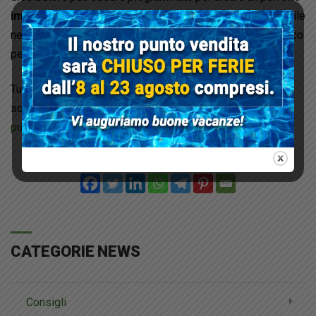
impianto di irrigazione a goccia fino a 20 vasi
. Disponibile
nella versione a batterie, per interni, o a pannello fotovoltaico
per i vasi di balcone o terrazzo.
Tutti gli
articoli per l’irrigazione di piante da appartamento
sono disponibili sul nostro
shop online
e presso il nostro
punto vendita a Villanova di Castenaso (Bologna)
.
Condividi su:
CATEGORIE NEWS
Consigli