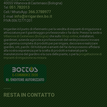
40055
Villanova di Castenaso (Bologna)
051.782013
Tel.
366.3788977
Cell / WhatsApp:
info@irrigarden.bo.it
E-mail:
P.IVA 00672771201
Irrigarden è il punto di riferimento per la vendita di impianti di irrigazione e
attrezzature per il giardinaggio professionale o fai da te. Presso la sede a
Villanova di Castenaso (Bologna)
che sullo
Shop online
, installatori,
giardinieri, aziende agricole e professionisti del verde possono trovare
una gamma completa di prodotti per per irrigare, decorare e realizzare
giardini, orti, parchi. Gli hobbysti e amanti del fai da te possono affidarsi
alla nostra esperienza per la scelta di prodotti e materiali per la
manutenzione del giardino e la cura delle piante, o per la
progettazione di
impianti di irrigazione su misura
.
RESTA IN CONTATTO