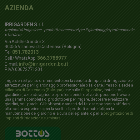
AZIENDA
IRRIGARDEN S.r.l.
Impianti di irrigazione - prodotti e accessori per il giardinaggio professionale
e fai da te
Via Achille Grandi n.3
40055
Villanova di Castenaso (Bologna)
051.782013
Tel.
366.3788977
Cell / WhatsApp:
info@irrigarden.bo.it
E-mail:
P.IVA 00672771201
Irrigarden è il punto di riferimento per la vendita di impianti di irrigazione e
attrezzature per il giardinaggio professionale o fai da te. Presso la sede a
Villanova di Castenaso (Bologna)
che sullo
Shop online
, installatori,
giardinieri, aziende agricole e professionisti del verde possono trovare
una gamma completa di prodotti per per irrigare, decorare e realizzare
giardini, orti, parchi. Gli hobbysti e amanti del fai da te possono affidarsi
alla nostra esperienza per la scelta di prodotti e materiali per la
manutenzione del giardino e la cura delle piante, o per la
progettazione di
impianti di irrigazione su misura
.