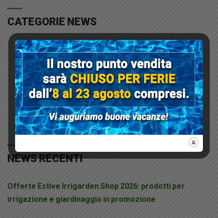
CATEGORIE NEWS
Consigli
Prodotti Del Mese
Promozioni
NEWS RECENTI
Offerte Estive Irrigarden Shop 2026: prodotti per
irrigazione e giardinaggio in promozione