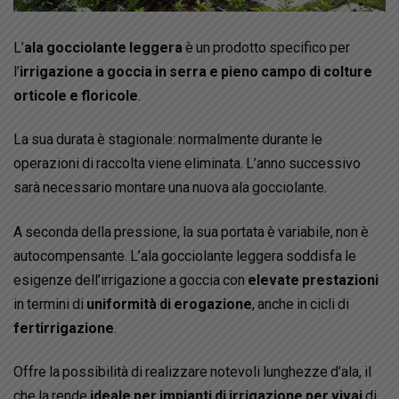
L’
ala gocciolante leggera
è un prodotto specifico per
l’
irrigazione a goccia in serra e pieno campo di colture
orticole e floricole
.
La sua durata è stagionale: normalmente durante le
operazioni di raccolta viene eliminata. L’anno successivo
sarà necessario montare una nuova ala gocciolante.
A seconda della pressione, la sua portata è variabile, non è
autocompensante. L’ala gocciolante leggera soddisfa le
esigenze dell’irrigazione a goccia con
elevate prestazioni
in termini di
uniformità di erogazione
, anche in cicli di
fertirrigazione
.
Offre la possibilità di realizzare notevoli lunghezze d’ala, il
che la rende
ideale per impianti di irrigazione per vivai
di