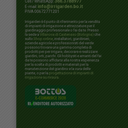
366.3788977
Cell / WhatsApp:
info@irrigarden.bo.it
E-mail:
P.IVA 00672771201
Irrigarden è il punto di riferimento per la vendita
di impianti di irrigazione e attrezzature per il
giardinaggio professionale o fai da te. Presso
la sede a
Villanova di Castenaso (Bologna)
che
sullo
Shop online
, installatori, giardinieri,
aziende agricole e professionisti del verde
possono trovare una gamma completa di
prodotti per per irrigare, decorare e realizzare
giardini, orti, parchi. Gli hobbysti e amanti del fai
da te possono affidarsi alla nostra esperienza
per la scelta di prodotti e materiali per la
manutenzione del giardino e la cura delle
piante, o per la
progettazione di impianti di
irrigazione su misura
.