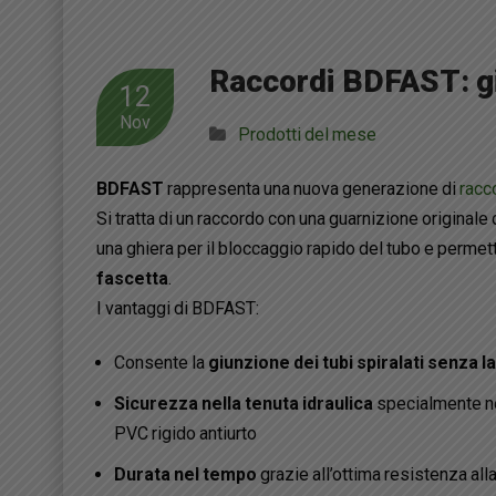
Raccordi BDFAST: giu
12
Nov
Prodotti del mese
BDFAST
rappresenta una nuova generazione di
racco
Si tratta di un raccordo con una guarnizione originale 
una ghiera per il bloccaggio rapido del tubo e permett
fascetta
.
I vantaggi di BDFAST:
Consente la
giunzione dei tubi spiralati senza l
Sicurezza nella tenuta idraulica
specialmente nel
PVC rigido antiurto
Durata nel tempo
grazie all’ottima resistenza all