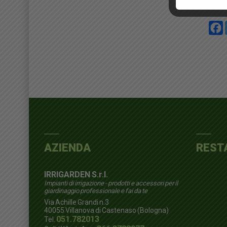
AZIENDA
REST
IRRIGARDEN S.r.l.
Impianti di irrigazione - prodotti e accessori per il
giardinaggio professionale e fai da te
Via Achille Grandi n.3
40055
Villanova di Castenaso (Bologna)
051.782013
Tel.