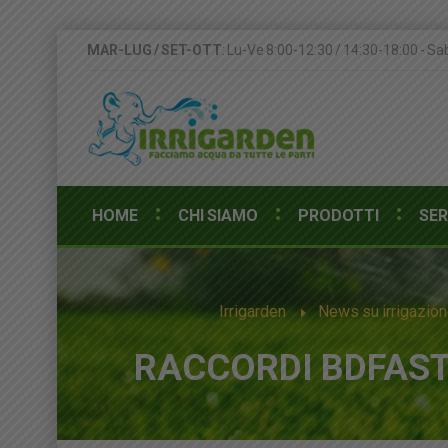
MAR-LUG / SET-OTT
: Lu-Ve 8:00-12:30 / 14:30-18:00 - Sa
HOME
CHI SIAMO
PRODOTTI
SER
Irrigarden
News su irrigazion
RACCORDI BDFAST: