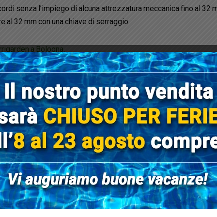
ccordi senza l’impiego di alcuna attrezzatura meccanica fino al 32
e al 32 mm con una chiave di serraggio
rrigarden a Bologna
.
rli direttamente online potete visitare il nostro
shop di prodotti e 