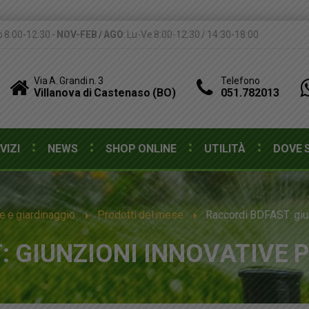
b 8:00-12:30 -
NOV-FEB / AGO
: Lu-Ve 8:00-12:30 / 14:30-18:00
Via A. Grandi n. 3
Telefono
Villanova di Castenaso (BO)
051.782013
VIZI
NEWS
SHOP ONLINE
UTILITÀ
DOVE 
e e giardinaggio
Prodotti del mese
Raccordi BDFAST: giunz
 GIUNZIONI INNOVATIVE P