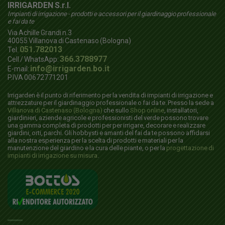
IRRIGARDEN S.r.l.
Impianti di irrigazione - prodotti e accessori per il giardinaggio professionale
e fai da te
Via Achille Grandi n.3
40055
Villanova di Castenaso (Bologna)
051.782013
Tel.
366.3788977
Cell / WhatsApp:
info@irrigarden.bo.it
E-mail:
P.IVA 00672771201
Irrigarden è il punto di riferimento per la vendita di impianti di irrigazione e
attrezzature per il giardinaggio professionale o fai da te. Presso la sede a
Villanova di Castenaso (Bologna)
che sullo
Shop online
, installatori,
giardinieri, aziende agricole e professionisti del verde possono trovare
una gamma completa di prodotti per per irrigare, decorare e realizzare
giardini, orti, parchi. Gli hobbysti e amanti del fai da te possono affidarsi
alla nostra esperienza per la scelta di prodotti e materiali per la
manutenzione del giardino e la cura delle piante, o per la
progettazione di
impianti di irrigazione su misura
.