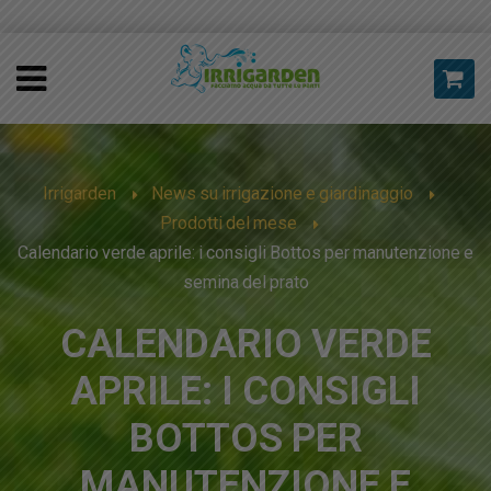
Irrigarden
News su irrigazione e giardinaggio
Prodotti del mese
Calendario verde aprile: i consigli Bottos per manutenzione e
semina del prato
CALENDARIO VERDE
APRILE: I CONSIGLI
BOTTOS PER
MANUTENZIONE E