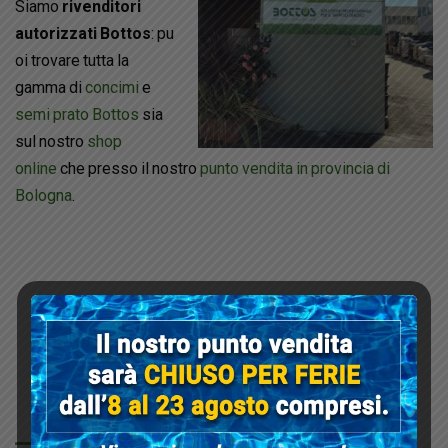
Siamo
rivenditori
autorizzati Bottos
: pu
oi trovare tutta la
gamma di
concimi
e
semi prato Bottos
sia
sul nostro
shop
online
che presso il nostro
punto vendita in provincia di
Bologna
.
Condividi su: