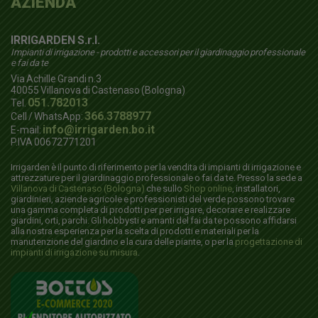
AZIENDA
IRRIGARDEN S.r.l.
Impianti di irrigazione - prodotti e accessori per il giardinaggio professionale
e fai da te
Via Achille Grandi n.3
40055
Villanova di Castenaso (Bologna)
051.782013
Tel.
366.3788977
Cell / WhatsApp:
info@irrigarden.bo.it
E-mail:
P.IVA 00672771201
Irrigarden è il punto di riferimento per la vendita di impianti di irrigazione e
attrezzature per il giardinaggio professionale o fai da te. Presso la sede a
Villanova di Castenaso (Bologna)
che sullo
Shop online
, installatori,
giardinieri, aziende agricole e professionisti del verde possono trovare
una gamma completa di prodotti per per irrigare, decorare e realizzare
giardini, orti, parchi. Gli hobbysti e amanti del fai da te possono affidarsi
alla nostra esperienza per la scelta di prodotti e materiali per la
manutenzione del giardino e la cura delle piante, o per la
progettazione di
impianti di irrigazione su misura
.