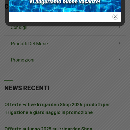
CATEGORIE NEWS
Consigli
Prodotti Del Mese
Promozioni
NEWS RECENTI
Offerte Estive Irrigarden Shop 2026: prodotti per
irrigazione e giardinaggio in promozione
Offerte autunno 2025 su Irrigarden Shop