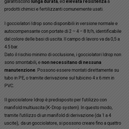
garantiscono
lunga durata
, ed
elevata resistenza
a
prodotti chimici e fertilizzanti comunemente usati.
I gocciolatori Idrop sono disponibili in versione normale e
autocompensante con portate di 2 – 4 – 8 lt/h, identificabile
dal colore delle basi di uscita. Il campo di lavoro va da 0,5 a
4.5 bar.
Dato il rischio minimo di occlusione, i gocciolatori Idrop non
sono smontabili, e
non necessitano di nessuna
manutenzione
. Possono essere montati direttamente su
tubo in PE, o tramite derivazione sul tubicino 4 x 6 mm in
PVC.
Il gocciolatore Idrop è predisposto per l’utilizzo con
manifold multiuscita (K-Drop system). In questo modo,
tramite l’utilizzo di un manifold di derivazione (da 1 a 4
uscite), da un gocciolatore, si possono creare fino a quattro