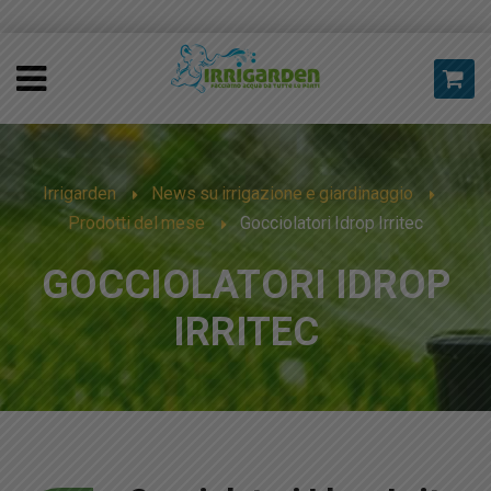
Irrigarden
News su irrigazione e giardinaggio
Prodotti del mese
Gocciolatori Idrop Irritec
GOCCIOLATORI IDROP
IRRITEC