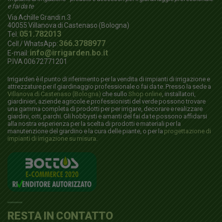
e fai da te
Via Achille Grandi n.3
40055
Villanova di Castenaso (Bologna)
051.782013
Tel.
366.3788977
Cell / WhatsApp:
info@irrigarden.bo.it
E-mail:
P.IVA 00672771201
Irrigarden è il punto di riferimento per la vendita di impianti di irrigazione e
attrezzature per il giardinaggio professionale o fai da te. Presso la sede a
Villanova di Castenaso (Bologna)
che sullo
Shop online
, installatori,
giardinieri, aziende agricole e professionisti del verde possono trovare
una gamma completa di prodotti per per irrigare, decorare e realizzare
giardini, orti, parchi. Gli hobbysti e amanti del fai da te possono affidarsi
alla nostra esperienza per la scelta di prodotti e materiali per la
manutenzione del giardino e la cura delle piante, o per la
progettazione di
impianti di irrigazione su misura
.
RESTA IN CONTATTO