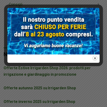
Consigli
Prodotti Del Mese
Promozioni
NEWS RECENTI
Offerte Estive Irrigarden Shop 2026: prodotti per
irrigazione e giardinaggio in promozione
Offerte autunno 2025 su Irrigarden Shop
Offerte inverno 2025 su Irrigarden Shop