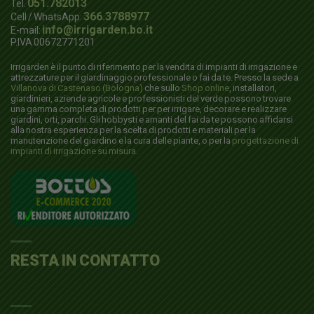
051.782013
Tel.
366.3788977
Cell / WhatsApp:
info@irrigarden.bo.it
E-mail:
P.IVA 00672771201
Irrigarden è il punto di riferimento per la vendita di impianti di irrigazione e
attrezzature per il giardinaggio professionale o fai da te. Presso la sede a
Villanova di Castenaso (Bologna)
che sullo
Shop online
, installatori,
giardinieri, aziende agricole e professionisti del verde possono trovare
una gamma completa di prodotti per per irrigare, decorare e realizzare
giardini, orti, parchi. Gli hobbysti e amanti del fai da te possono affidarsi
alla nostra esperienza per la scelta di prodotti e materiali per la
manutenzione del giardino e la cura delle piante, o per la
progettazione di
impianti di irrigazione su misura
.
RESTA IN CONTATTO