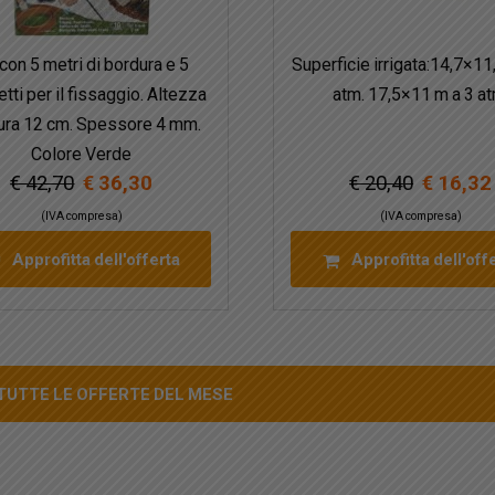
 con 5 metri di bordura e 5
Superficie irrigata:14,7×11
tti per il fissaggio. Altezza
atm. 17,5×11 m a 3 at
ura 12 cm. Spessore 4 mm.
Colore Verde
€ 42,70
€ 36,30
€ 20,40
€ 16,32
(IVA compresa)
(IVA compresa)
Approfitta dell'offerta
Approfitta dell'off
TUTTE LE OFFERTE DEL MESE