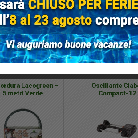
 int 15 mm = 5/8″. Rotolo 25
Programmatore a batter
metri
rubinetto a un settor
€ 23,70
€ 18,96
€ 50,13
€ 39,39
(IVA compresa)
(IVA compresa)
Approfitta dell'offerta
Approfitta dell'off
Bordura Lacogreen –
Oscillante Clab
5 metri Verde
Compact-12