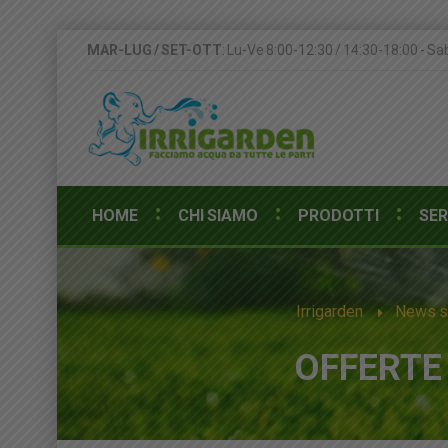
MAR-LUG / SET-OTT
: Lu-Ve 8:00-12:30 / 14:30-18:00 - Sa
HOME
CHI SIAMO
PRODOTTI
SER
Irrigarden
News su
OFFERTE