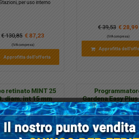
Stazioni, per uso interno
€ 39,53
€ 28,99
€ 130,85
€ 87,23
(IVA compresa)
(IVA compresa)
Approfitta dell'off
Approfitta dell'offerta
o retinato MINT 25
Programmator
. diam. int 15 mm
Gardena Easy Plus