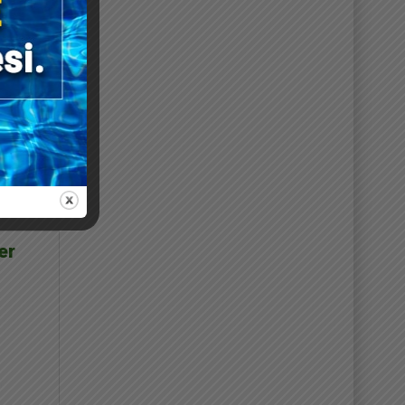
ia da
e.
erta
er