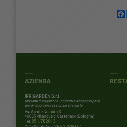
AZIENDA
REST
IRRIGARDEN S.r.l.
Impianti di irrigazione - prodotti e accessori per il
giardinaggio professionale e fai da te
Via Achille Grandi n.3
40055
Villanova di Castenaso (Bologna)
051.782013
Tel.
366.3788977
Cell / WhatsApp: