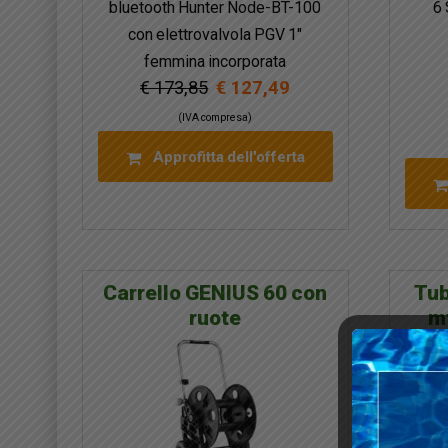
bluetooth Hunter Node-BT-100
6 
con elettrovalvola PGV 1″
femmina incorporata
€ 173,85
€ 127,49
(IVA compresa)
Approfitta dell'offerta
Carrello GENIUS 60 con
Tub
ruote
mt