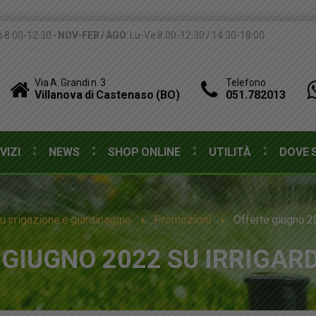
b 8:00-12:30 -
NOV-FEB / AGO
: Lu-Ve 8:00-12:30 / 14:30-18:00
Via A. Grandi n. 3
Telefono
Villanova di Castenaso (BO)
051.782013
VIZI
NEWS
SHOP ONLINE
UTILITÀ
DOVE 
 irrigazione e giardinaggio
Promozioni
Offerte giugno 2
 GIUGNO 2022 SU IRRIGAR