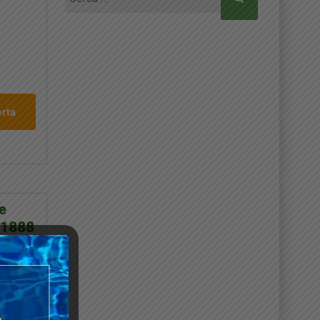
per:
erta
e
 1888