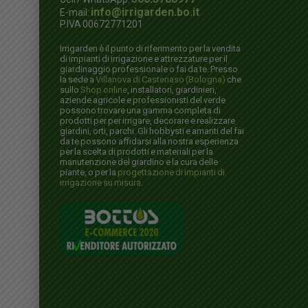
info@irrigarden.bo.it
E-mail:
P.IVA 00672771201
Irrigarden è il punto di riferimento per la vendita
di impianti di irrigazione e attrezzature per il
giardinaggio professionale o fai da te. Presso
la sede a
Villanova di Castenaso (Bologna)
che
sullo
Shop online
, installatori, giardinieri,
aziende agricole e professionisti del verde
possono trovare una gamma completa di
prodotti per per irrigare, decorare e realizzare
giardini, orti, parchi. Gli hobbysti e amanti del fai
da te possono affidarsi alla nostra esperienza
per la scelta di prodotti e materiali per la
manutenzione del giardino e la cura delle
piante, o per la
progettazione di impianti di
irrigazione su misura
.