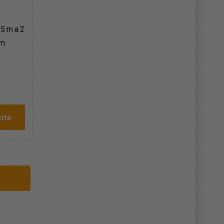
,5 m a 2
m.
erta